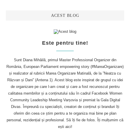
ACEST BLOG
Este pentru tine!
Sunt Diana Mihăilă, primul Master Professional Organizer din
România, European Parliament empowering story (#MareaOrganizare)
și realizator al rubricii Marea Organizare Matinală, de la ”Neatza cu
Răzvan și Dani” (Antena 1). Acest blog este inspirat de grupul cu idei
de organizare pe care l-am creat și care a fost recunoscut pentru
calitatea membrilor și a conținutului său în cadrul Facebook Women
Community Leadeship Meeting Varșovia și premiat la Gala Digital
Divas. Împreună cu specialiști, creatori de conținut și branduri îți
oferim din ceea ce știm pentru a te organiza mai bine pe plan
personal, rezidențial și profesional. Să îți fie de folos. Îți mulțumim că
ești aici!