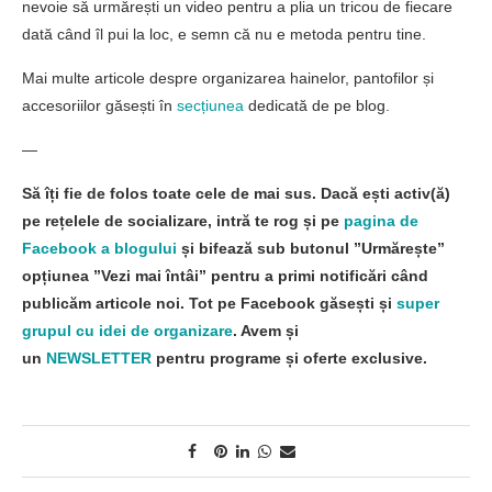
nevoie să urmărești un video pentru a plia un tricou de fiecare
dată când îl pui la loc, e semn că nu e metoda pentru tine.
Mai multe articole despre organizarea hainelor, pantofilor și
accesoriilor găsești în
secțiunea
dedicată de pe blog.
—
Să îți fie de folos toate cele de mai sus. Dacă ești activ(ă)
pe rețelele de socializare, intră te rog și pe
pagina de
Facebook a blogului
și bifează sub butonul ”Urmărește”
opțiunea ”Vezi mai întâi” pentru a primi notificări când
publicăm articole noi. Tot pe Facebook găsești și
super
grupul cu idei de organizare
. Avem și
un
NEWSLETTER
pentru programe și oferte exclusive.