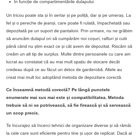
În funcție de compartimentările dulapului
Un tricou poate sta și în sertar și pe poliță, dar și pe umeraș. La
fel și o pereche de jeanși, care poate fi rulată, împachetată sau
depozitată pe un suport de pantaloni. Prin urmare, nu ne grăbim
să aruncăm dulapul ori să cumpărăm noi coșuri, rafturi și cutii
până când nu știm exact ce și cât avem de depozitat. Riscăm să
creăm un alt tip de surplus. Multe dintre persoanele cu care am
lucrat au constatat că au mai mult spațiu de stocare decât
credeau după ce au făcut un detox de garderobă. Altele au
creat mai mult loc adoptând metoda de depozitare corectă.
Ce înseamnă metodă corectă? Pe lângă punctele
enumerate mai sus mai este și compatibilitatea. Metoda
trebuie să ni se potrivească, să fie firească și să servească
un scop precis.
Te încurajez să încerci tehnici de organizare diverse și să rămâi
la cele care sunt eficiente pentru tine și ușor de replicat. Dacă ai