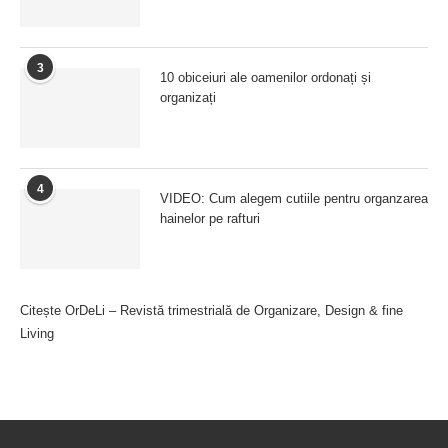
3
10 obiceiuri ale oamenilor ordonați și
organizați
4
VIDEO: Cum alegem cutiile pentru organzarea
hainelor pe rafturi
Citește OrDeLi – Revistă trimestrială de Organizare, Design & fine
Living