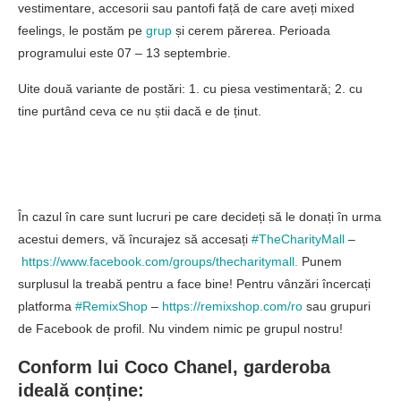
vestimentare, accesorii sau pantofi față de care aveți mixed
feelings, le postăm pe
grup
și cerem părerea. Perioada
programului este 07 – 13 septembrie.
Uite două variante de postări: 1. cu piesa vestimentară; 2. cu
tine purtând ceva ce nu știi dacă e de ținut.
În cazul în care sunt lucruri pe care decideți să le donați în urma
acestui demers, vă încurajez să accesați
#TheCharityMall
–
https://www.facebook.com/groups/thecharitymall.
Punem
surplusul la treabă pentru a face bine! Pentru vânzări încercați
platforma
#RemixShop
–
https://remixshop.com/ro
sau grupuri
de Facebook de profil. Nu vindem nimic pe grupul nostru!
Conform lui Coco Chanel, garderoba
ideală conține: