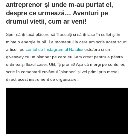
antreprenor și unde m-au purtat ei,
despre ce urmează… Aventuri pe
drumul vietii, cum ar veni!
Sper să îți facă plăcere să îl asculți și să îți lase în suflet și în
minte o energie bună. La momentul la care am scris acest scurt
articol, pe
contul de Instagram al Nataliei
este/era și un
giveaway cu un planner pe care eu l-am creat pentru a păstra
ordinea și fluxul casei. Util, îți promit! Așa că mergi pe contul ei,
scrie în comentarii cuvântul ”planner” și vei primi prin mesaj
direct acest instrument de organizare.