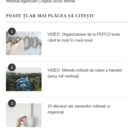
#MareaOrganizare | Digital Divas Winner
POATE ȚI-AR MAI PLĂCEA SĂ CITEȘTI
1
VIDEO: Organizatoare de la PEPCO bune
când te muți în casă nouă
2
VIDEO: Metoda militară de rulare a hainelor
(army roll method)
3
10 obiceiuri ale oamenilor ordonați și
organizați