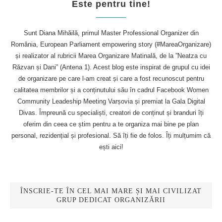
Este pentru tine!
Sunt Diana Mihăilă, primul Master Professional Organizer din
România, European Parliament empowering story (#MareaOrganizare)
și realizator al rubricii Marea Organizare Matinală, de la ”Neatza cu
Răzvan și Dani” (Antena 1). Acest blog este inspirat de grupul cu idei
de organizare pe care l-am creat și care a fost recunoscut pentru
calitatea membrilor și a conținutului său în cadrul Facebook Women
Community Leadeship Meeting Varșovia și premiat la Gala Digital
Divas. Împreună cu specialiști, creatori de conținut și branduri îți
oferim din ceea ce știm pentru a te organiza mai bine pe plan
personal, rezidențial și profesional. Să îți fie de folos. Îți mulțumim că
ești aici!
ÎNSCRIE-TE ÎN CEL MAI MARE ȘI MAI CIVILIZAT
GRUP DEDICAT ORGANIZĂRII