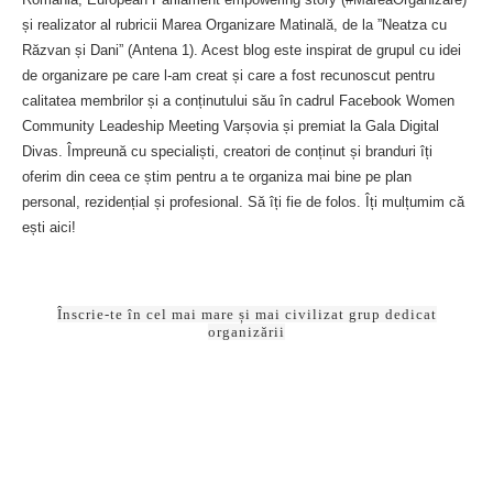
VIDEO: Organizatoare de la PEPCO bune când te muți în
casă nouă
3