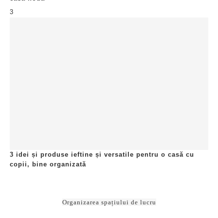
VIDEO: Organizatoare de la PEPCO bune când te muți în casă
nouă
2
VIDEO: Metoda militară de rulare a hainelor (army roll
method)