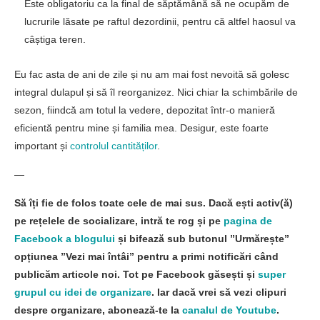
Facebook
Twitter
Pinterest
Linkedin
Whatsapp
Email
Articole recomandate
Acest blog
Este pentru tine!
Sunt Diana Mihăilă, primul Master Professional Organizer din
România, European Parliament empowering story (#MareaOrganizare)
și realizator al rubricii Marea Organizare Matinală, de la ”Neatza cu
Răzvan și Dani” (Antena 1). Acest blog este inspirat de grupul cu idei
de organizare pe care l-am creat și care a fost recunoscut pentru
calitatea membrilor și a conținutului său în cadrul Facebook Women
Community Leadeship Meeting Varșovia și premiat la Gala Digital
Divas. Împreună cu specialiști, creatori de conținut și branduri îți
oferim din ceea ce știm pentru a te organiza mai bine pe plan
personal, rezidențial și profesional. Să îți fie de folos. Îți mulțumim că
ești aici!