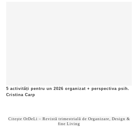
3
10 obiceiuri ale oamenilor ordonați și organizați
4