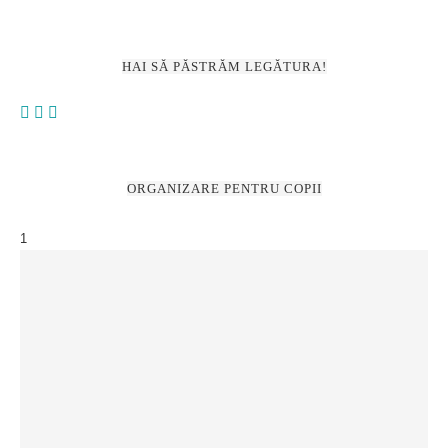
5 activități pentru un 2026 organizat + perspectiva psih.
Cristina Carp
Citește OrDeLi – Revistă trimestrială de Organizare, Design &
fine Living
DIANA MIHĂILĂ, PRIMUL MASTER PROFESSIONAL
ORGANIZER DIN ROMÂNIA