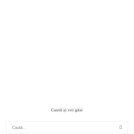
3 idei și produse ieftine și versatile pentru o casă cu
copii, bine organizată
Organizarea spațiului de lucru