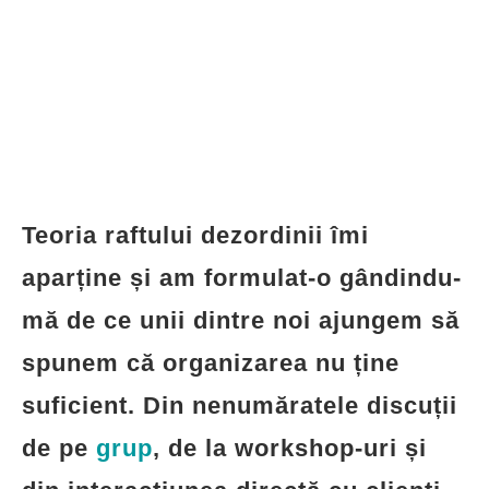
mă de ce unii dintre noi ajungem să
spunem că organizarea nu ține
suficient. Din nenumăratele discuții
de pe
grup
, de la workshop-uri și
din interacțiunea directă cu clienți,
mi-am dat seama că treaba aceasta
are legătură cu soluțiile
implementate, dar și cu disconfortul
pe care ni-l creează la un anumit
nivel ideea de perfecțiune cu care
este asociat conceptul de