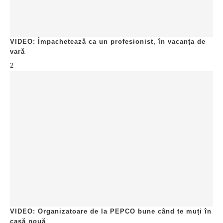
Antreprenor media & Primul Master Professional Organizer din România
Most Inspirational Content Creator Winner Autor | Realizator rubrică ”Super
Neatza cu Răzvan și Dani”, Antena 1 | Facebook Community Leader |
European Parliament Empowering Story - #MareaOrganizare | Digital Divas
Winner
POATE ȚI-AR MAI PLĂCEA SĂ CITEȘTI
1