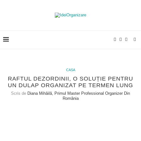
CASA
RAFTUL DEZORDINII, O SOLUȚIE PENTRU
UN DULAP ORGANIZAT PE TERMEN LUNG
Scris de
Diana Mihăilă, Primul Master Professional Organizer Din
România
Teoria raftului dezordinii îmi
aparține și am formulat-o gândindu-