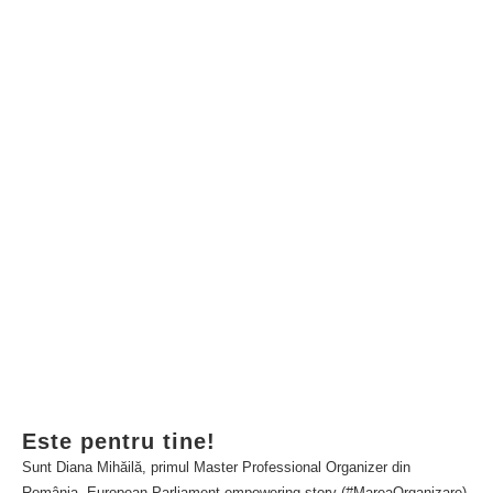
ORGANIZARE PENTRU COPII
1
VIDEO: Împachetează ca un profesionist, în vacanța de
vară
2