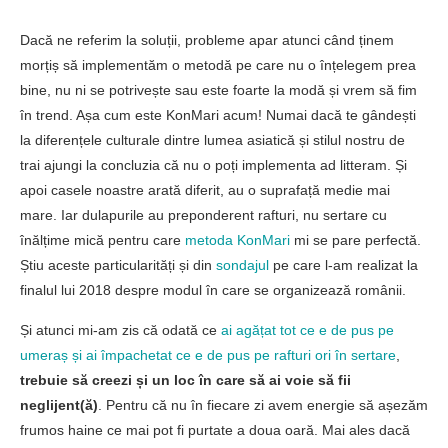
Știu aceste particularități și din
sondajul
pe care l-am realizat la
finalul lui 2018 despre modul în care se organizează românii.
Și atunci mi-am zis că odată ce
ai agățat tot ce e de pus pe
umeraș și ai împachetat ce e de pus pe rafturi ori în sertare
,
trebuie să creezi și un loc în care să ai voie să fii
neglijent(ă)
. Pentru că nu în fiecare zi avem energie să așezăm
frumos haine ce mai pot fi purtate a doua oară. Mai ales dacă
sunt din țesături nepretențioase. Lăsându-le pe raftul dezordinii
nu alterăm ordinea generală a dulapului, iar aspectul de ”tras la
linie” nu ne mai generează blocaje de genul:
”Unde trebuie să
pun bluza asta?”, ”În ce fel trebuie să o așez la loc?” sau ”Oare
nu stric ordinea pentru care am muncit atât de mult?”
.
Este obligatoriu ca la final de săptămână să ne ocupăm de
lucrurile lăsate pe raftul dezordinii, pentru că altfel haosul va
câștiga teren.