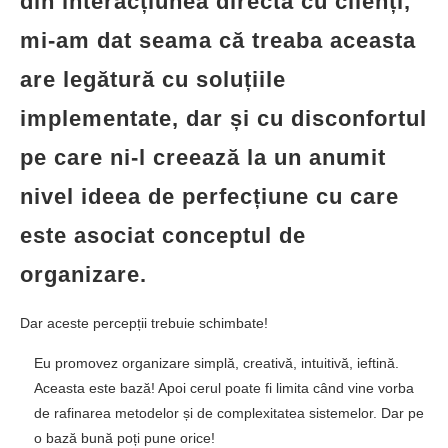
organizare.
Dar aceste percepții trebuie schimbate!
Eu promovez organizare simplă, creativă, intuitivă, ieftină.
Aceasta este bază! Apoi cerul poate fi limita când vine vorba
de rafinarea metodelor și de complexitatea sistemelor. Dar pe
o bază bună poți pune orice!
Dacă ne referim la soluții, probleme apar atunci când ținem
morțiș să implementăm o metodă pe care nu o înțelegem prea
bine, nu ni se potrivește sau este foarte la modă și vrem să fim
în trend. Așa cum este KonMari acum! Numai dacă te gândești
la diferențele culturale dintre lumea asiatică și stilul nostru de
trai ajungi la concluzia că nu o poți implementa ad litteram. Și
apoi casele noastre arată diferit, au o suprafață medie mai
mare. Iar dulapurile au preponderent rafturi, nu sertare cu
înălțime mică pentru care
metoda KonMari
mi se pare perfectă.