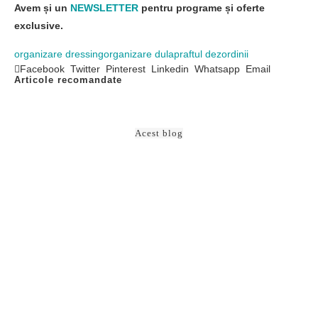
Înscrie-te în cel mai mare și mai civilizat grup dedicat
organizării
Caută și vei găsi
HAI SĂ PĂSTRĂM LEGĂTURA!