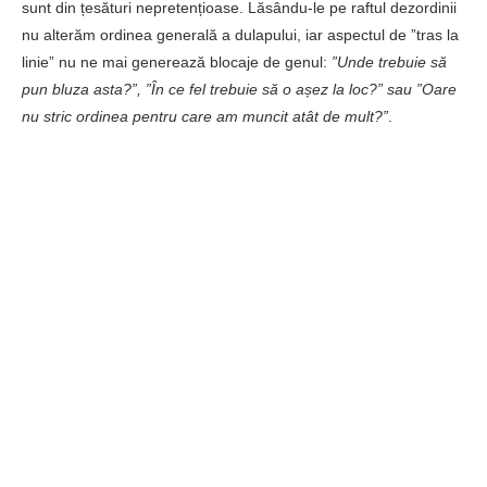
Eu fac asta de ani de zile și nu am mai fost nevoită să golesc
integral dulapul și să îl reorganizez. Nici chiar la schimbările de
sezon, fiindcă am totul la vedere, depozitat într-o manieră
eficientă pentru mine și familia mea. Desigur, este foarte
important și
controlul cantităților
.
—
Să îți fie de folos toate cele de mai sus. Dacă ești activ(ă)
pe rețelele de socializare, intră te rog și pe
pagina de
Facebook a blogului
și bifează sub butonul ”Urmărește”
opțiunea ”Vezi mai întâi” pentru a primi notificări când
publicăm articole noi. Tot pe Facebook găsești și
super
grupul cu idei de organizare
. Iar dacă vrei să vezi clipuri
despre organizare, abonează-te la
canalul de Youtube
.
Avem și un
NEWSLETTER
pentru programe și oferte
exclusive.
organizare dressing
organizare dulap
raftul dezordinii