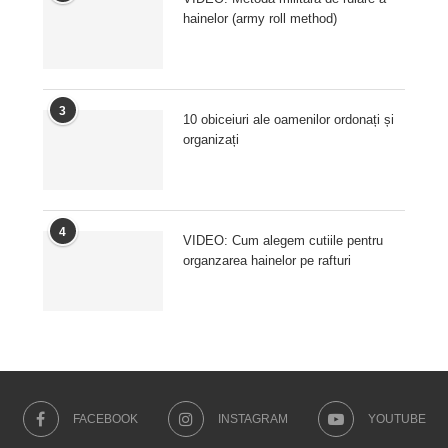
hainelor (army roll method)
3
10 obiceiuri ale oamenilor ordonați și
organizați
4
VIDEO: Cum alegem cutiile pentru
organzarea hainelor pe rafturi
FACEBOOK
INSTAGRAM
YOUTUBE