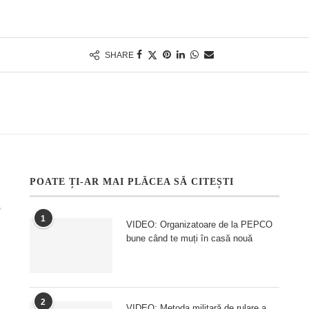
SHARE
POATE ȚI-AR MAI PLĂCEA SĂ CITEȘTI
1
VIDEO: Organizatoare de la PEPCO
bune când te muți în casă nouă
2
VIDEO: Metoda militară de rulare a