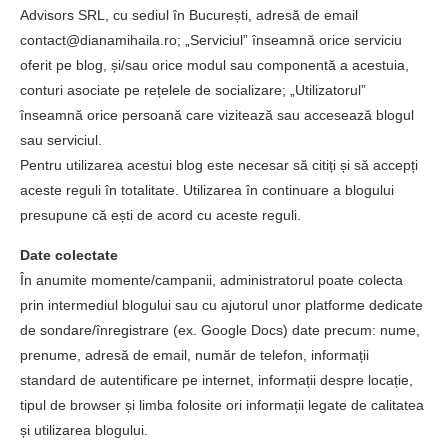
Advisors SRL, cu sediul în București, adresă de email
contact@dianamihaila.ro; „Serviciul” înseamnă orice serviciu
oferit pe blog, și/sau orice modul sau componentă a acestuia,
conturi asociate pe rețelele de socializare; „Utilizatorul”
înseamnă orice persoană care vizitează sau accesează blogul
sau serviciul.
Pentru utilizarea acestui blog este necesar să citiți și să accepți
aceste reguli în totalitate. Utilizarea în continuare a blogului
presupune că ești de acord cu aceste reguli.
Date colectate
În anumite momente/campanii, administratorul poate colecta
prin intermediul blogului sau cu ajutorul unor platforme dedicate
de sondare/înregistrare (ex. Google Docs) date precum: nume,
prenume, adresă de email, număr de telefon, informații
standard de autentificare pe internet, informații despre locație,
tipul de browser și limba folosite ori informații legate de calitatea
și utilizarea blogului.