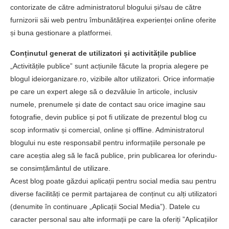
contorizate de către administratorul blogului și/sau de către
furnizorii săi web pentru îmbunătățirea experienței online oferite
și buna gestionare a platformei.
Conținutul generat de utilizatori și activitățile publice
„Activitățile publice” sunt acțiunile făcute la propria alegere pe
blogul ideiorganizare.ro, vizibile altor utilizatori. Orice informație
pe care un expert alege să o dezvăluie în articole, inclusiv
numele, prenumele și date de contact sau orice imagine sau
fotografie, devin publice și pot fi utilizate de prezentul blog cu
scop informativ și comercial, online și offline. Administratorul
blogului nu este responsabil pentru informațiile personale pe
care aceștia aleg să le facă publice, prin publicarea lor oferindu-
se consimțământul de utilizare.
Acest blog poate găzdui aplicații pentru social media sau pentru
diverse facilități ce permit partajarea de conținut cu alți utilizatori
(denumite în continuare „Aplicații Social Media”). Datele cu
caracter personal sau alte informații pe care la oferiți ”Aplicațiilor