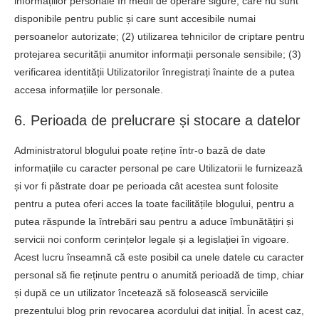
informațiilor personale în medii de operare sigure, care nu sunt
disponibile pentru public și care sunt accesibile numai
persoanelor autorizate; (2) utilizarea tehnicilor de criptare pentru
protejarea securității anumitor informații personale sensibile; (3)
verificarea identității Utilizatorilor înregistrați înainte de a putea
accesa informațiile lor personale.
6. Perioada de prelucrare și stocare a datelor
Administratorul blogului poate reține într-o bază de date
informațiile cu caracter personal pe care Utilizatorii le furnizează
și vor fi păstrate doar pe perioada cât acestea sunt folosite
pentru a putea oferi acces la toate facilitățile blogului, pentru a
putea răspunde la întrebări sau pentru a aduce îmbunătățiri și
servicii noi conform cerințelor legale și a legislației în vigoare.
Acest lucru înseamnă că este posibil ca unele datele cu caracter
personal să fie reținute pentru o anumită perioadă de timp, chiar
și după ce un utilizator încetează să folosească serviciile
prezentului blog prin revocarea acordului dat inițial. În acest caz,