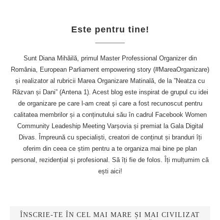
Este pentru tine!
Sunt Diana Mihăilă, primul Master Professional Organizer din
România, European Parliament empowering story (#MareaOrganizare)
și realizator al rubricii Marea Organizare Matinală, de la ”Neatza cu
Răzvan și Dani” (Antena 1). Acest blog este inspirat de grupul cu idei
de organizare pe care l-am creat și care a fost recunoscut pentru
calitatea membrilor și a conținutului său în cadrul Facebook Women
Community Leadeship Meeting Varșovia și premiat la Gala Digital
Divas. Împreună cu specialiști, creatori de conținut și branduri îți
oferim din ceea ce știm pentru a te organiza mai bine pe plan
personal, rezidențial și profesional. Să îți fie de folos. Îți mulțumim că
ești aici!
ÎNSCRIE-TE ÎN CEL MAI MARE ȘI MAI CIVILIZAT