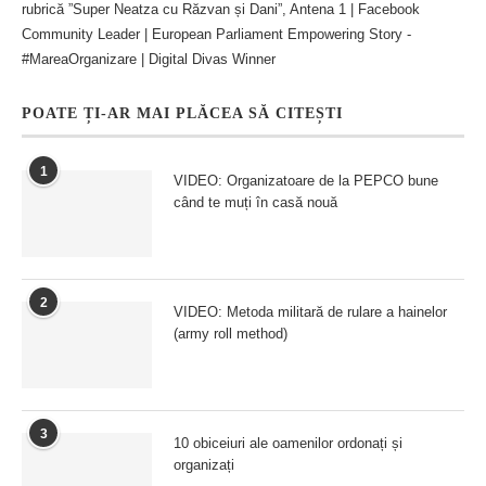
rubrică ”Super Neatza cu Răzvan și Dani”, Antena 1 | Facebook
Community Leader | European Parliament Empowering Story -
#MareaOrganizare | Digital Divas Winner
POATE ȚI-AR MAI PLĂCEA SĂ CITEȘTI
1
VIDEO: Organizatoare de la PEPCO bune
când te muți în casă nouă
2
VIDEO: Metoda militară de rulare a hainelor
(army roll method)
3
10 obiceiuri ale oamenilor ordonați și
organizați