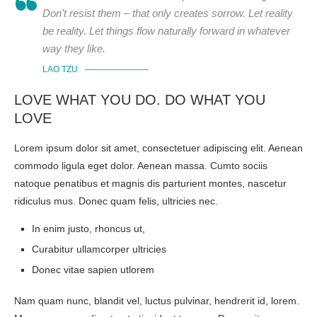
Don’t resist them – that only creates sorrow. Let reality
be reality. Let things flow naturally forward in whatever
way they like.
LAO TZU
LOVE WHAT YOU DO. DO WHAT YOU
LOVE
Lorem ipsum dolor sit amet, consectetuer adipiscing elit. Aenean
commodo ligula eget dolor. Aenean massa. Cumto sociis
natoque penatibus et magnis dis parturient montes, nascetur
ridiculus mus. Donec quam felis, ultricies nec.
In enim justo, rhoncus ut,
Curabitur ullamcorper ultricies
Donec vitae sapien utlorem
Nam quam nunc, blandit vel, luctus pulvinar, hendrerit id, lorem.