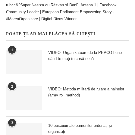
rubrică ”Super Neatza cu Răzvan și Dani”, Antena 1 | Facebook
Community Leader | European Parliament Empowering Story -
#MareaOrganizare | Digital Divas Winner
POATE ȚI-AR MAI PLĂCEA SĂ CITEȘTI
1
VIDEO: Organizatoare de la PEPCO bune
când te muți în casă nouă
2
VIDEO: Metoda militară de rulare a hainelor
(army roll method)
3
10 obiceiuri ale oamenilor ordonați și
organizați