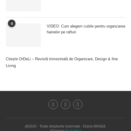
4
VIDEO: Cum alegem cutiile pentru organzarea
hainelor pe rafturi
Citește OrDeLi – Revistă trimestrială de Organizare, Design & fine
Living
@2020 - Toate drepturile rezervate - Diana Mihăilă.