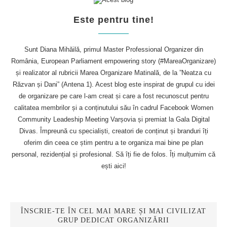
Este pentru tine!
Sunt Diana Mihăilă, primul Master Professional Organizer din
România, European Parliament empowering story (#MareaOrganizare)
și realizator al rubricii Marea Organizare Matinală, de la ”Neatza cu
Răzvan și Dani” (Antena 1). Acest blog este inspirat de grupul cu idei
de organizare pe care l-am creat și care a fost recunoscut pentru
calitatea membrilor și a conținutului său în cadrul Facebook Women
Community Leadeship Meeting Varșovia și premiat la Gala Digital
Divas. Împreună cu specialiști, creatori de conținut și branduri îți
oferim din ceea ce știm pentru a te organiza mai bine pe plan
personal, rezidențial și profesional. Să îți fie de folos. Îți mulțumim că
ești aici!
ÎNSCRIE-TE ÎN CEL MAI MARE ȘI MAI CIVILIZAT
GRUP DEDICAT ORGANIZĂRII