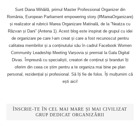
Sunt Diana Mihăilă, primul Master Professional Organizer din
România, European Parliament empowering story (#MareaOrganizare)
și realizator al rubricii Marea Organizare Matinală, de la ”Neatza cu
Răzvan și Dani” (Antena 1). Acest blog este inspirat de grupul cu idei
de organizare pe care l-am creat și care a fost recunoscut pentru
calitatea membrilor și a conținutului său în cadrul Facebook Women
Community Leadeship Meeting Varșovia și premiat la Gala Digital
Divas. Împreună cu specialiști, creatori de conținut și branduri îți
oferim din ceea ce știm pentru a te organiza mai bine pe plan
personal, rezidențial și profesional. Să îți fie de folos. Îți mulțumim că
ești aici!
ÎNSCRIE-TE ÎN CEL MAI MARE ȘI MAI CIVILIZAT
GRUP DEDICAT ORGANIZĂRII