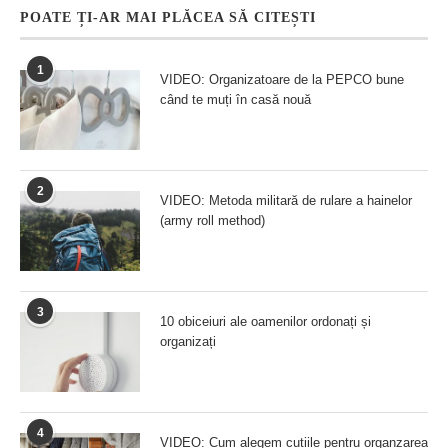
POATE ȚI-AR MAI PLĂCEA SĂ CITEȘTI
1
VIDEO: Organizatoare de la PEPCO bune
când te muți în casă nouă
2
VIDEO: Metoda militară de rulare a hainelor
(army roll method)
3
10 obiceiuri ale oamenilor ordonați și
organizați
4
VIDEO: Cum alegem cutiile pentru organzarea