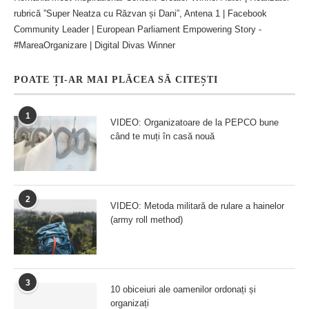
rubrică ”Super Neatza cu Răzvan și Dani”, Antena 1 | Facebook
Community Leader | European Parliament Empowering Story -
#MareaOrganizare | Digital Divas Winner
POATE ȚI-AR MAI PLĂCEA SĂ CITEȘTI
1
VIDEO: Organizatoare de la PEPCO bune
când te muți în casă nouă
2
VIDEO: Metoda militară de rulare a hainelor
(army roll method)
3
10 obiceiuri ale oamenilor ordonați și
organizați