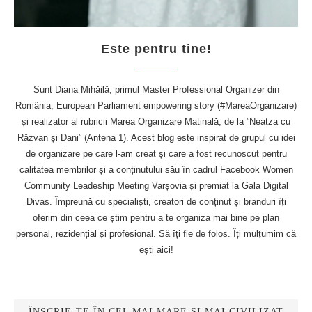
Este pentru tine!
Sunt Diana Mihăilă, primul Master Professional Organizer din
România, European Parliament empowering story (#MareaOrganizare)
și realizator al rubricii Marea Organizare Matinală, de la ”Neatza cu
Răzvan și Dani” (Antena 1). Acest blog este inspirat de grupul cu idei
de organizare pe care l-am creat și care a fost recunoscut pentru
calitatea membrilor și a conținutului său în cadrul Facebook Women
Community Leadeship Meeting Varșovia și premiat la Gala Digital
Divas. Împreună cu specialiști, creatori de conținut și branduri îți
oferim din ceea ce știm pentru a te organiza mai bine pe plan
personal, rezidențial și profesional. Să îți fie de folos. Îți mulțumim că
ești aici!
ÎNSCRIE-TE ÎN CEL MAI MARE ȘI MAI CIVILIZAT