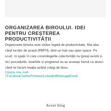
ORGANIZAREA BIROULUI. IDEI
PENTRU CREȘTEREA
PRODUCTIVITĂȚII
Organizarea biroului este strâns legată de productivitate. Mai ales
când lucrăm de acasă (#WFH), dintr-un hub sau open space. Pe
scurt, în spații în care constrângerile colectivității nu (prea) există și
nici procedurile, ierarhiile și programul nu au aceeași formă ca atunci
când ne facem treaba având colegi de birou.
Citește mai mult
Facebook
Twitter
Pinterest
Linkedin
Whatsapp
Email
Acest blog