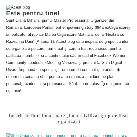
Este pentru tine!
Sunt Diana Mihăilă, primul Master Professional Organizer din
România, European Parliament empowering story (#MareaOrganizare)
și realizator al rubricii Marea Organizare Matinală, de la ”Neatza cu
Răzvan și Dani” (Antena 1). Acest blog este inspirat de grupul cu idei
de organizare pe care l-am creat și care a fost recunoscut pentru
calitatea membrilor și a conținutului său în cadrul Facebook Women
Community Leadeship Meeting Varșovia și premiat la Gala Digital
Divas. Împreună cu specialiști, creatori de conținut și branduri îți
oferim din ceea ce știm pentru a te organiza mai bine pe plan
personal, rezidențial și profesional. Să îți fie de folos. Îți mulțumim că
ești aici!
Înscrie-te în cel mai mare și mai civilizat grup dedicat
organizării