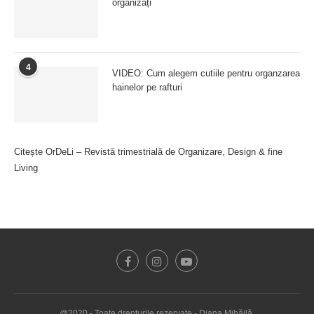
organizați
4
VIDEO: Cum alegem cutiile pentru organzarea
hainelor pe rafturi
Citește OrDeLi – Revistă trimestrială de Organizare, Design & fine
Living
@2020 - Toate drepturile rezervate - Diana Mihăilă.