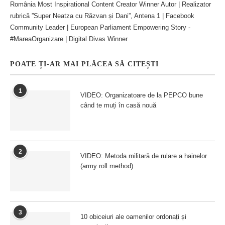
România Most Inspirational Content Creator Winner Autor | Realizator
rubrică ”Super Neatza cu Răzvan și Dani”, Antena 1 | Facebook
Community Leader | European Parliament Empowering Story -
#MareaOrganizare | Digital Divas Winner
POATE ȚI-AR MAI PLĂCEA SĂ CITEȘTI
1
VIDEO: Organizatoare de la PEPCO bune
când te muți în casă nouă
2
VIDEO: Metoda militară de rulare a hainelor
(army roll method)
3
10 obiceiuri ale oamenilor ordonați și