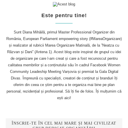
Este pentru tine!
Sunt Diana Mihăilă, primul Master Professional Organizer din
România, European Parliament empowering story (#MareaOrganizare)
și realizator al rubricii Marea Organizare Matinală, de la ”Neatza cu
Răzvan și Dani” (Antena 1). Acest blog este inspirat de grupul cu idei
de organizare pe care l-am creat și care a fost recunoscut pentru
calitatea membrilor și a conținutului său în cadrul Facebook Women
Community Leadeship Meeting Varșovia și premiat la Gala Digital
Divas. Împreună cu specialiști, creatori de conținut și branduri îți
oferim din ceea ce știm pentru a te organiza mai bine pe plan
personal, rezidențial și profesional. Să îți fie de folos. Îți mulțumim că
ești aici!
ÎNSCRIE-TE ÎN CEL MAI MARE ȘI MAI CIVILIZAT