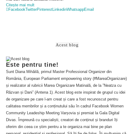
Citește mai mult
Facebook
Twitter
Pinterest
Linkedin
Whatsapp
Email
Acest blog
Este pentru tine!
Sunt Diana Mihăilă, primul Master Professional Organizer din
România, European Parliament empowering story (#MareaOrganizare)
și realizator al rubricii Marea Organizare Matinală, de la ”Neatza cu
Răzvan și Dani” (Antena 1). Acest blog este inspirat de grupul cu idei
de organizare pe care l-am creat și care a fost recunoscut pentru
calitatea membrilor și a conținutului său în cadrul Facebook Women
Community Leadeship Meeting Varșovia și premiat la Gala Digital
Divas. Împreună cu specialiști, creatori de conținut și branduri îți
oferim din ceea ce știm pentru a te organiza mai bine pe plan
personal, rezidențial și profesional. Să îți fie de folos. Îți mulțumim că