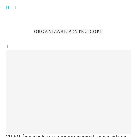
ORGANIZARE PENTRU COPII
1
VIDEO: Împachetează ca un profesionist, în vacanța de