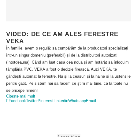
VIDEO: DE CE AM ALES FERESTRE
VEKA
În familie, avem o regulă: să cumpărăm de la producători specializați
într-un singur domeniu (preferabil) și de la distribuitori autorizați
(întotdeauna). Când am luat casa cea nouă și am hotărât să înlocuim
tâmplăria PVC, VEKA a fost o decizie firească. Auzi VEKA, te
gândești automat la ferestre. Nu și la ceasuri și la haine și la ustensile
pentru gătit. Pe sistem hai să facem ce știm mai bine, că la toate nu
se pricepe nimeni!
Citește mai mult
Facebook
Twitter
Pinterest
Linkedin
Whatsapp
Email
Acest blog