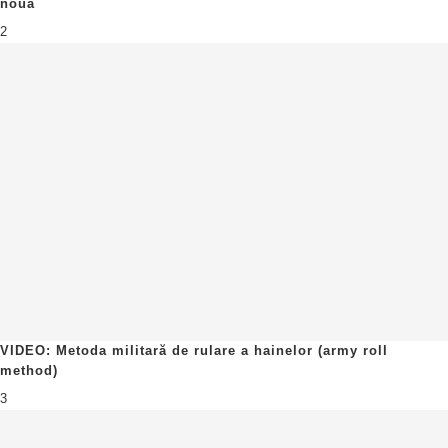
nouă
2
VIDEO: Metoda militară de rulare a hainelor (army roll
method)
3