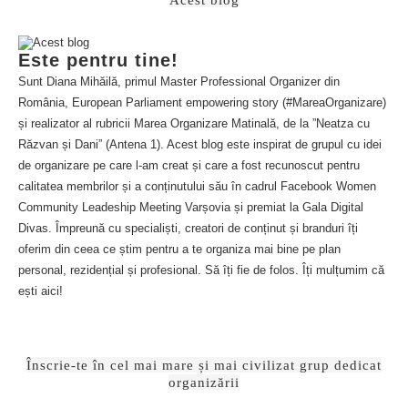
Este pentru tine!
Sunt Diana Mihăilă, primul Master Professional Organizer din
România, European Parliament empowering story (#MareaOrganizare)
și realizator al rubricii Marea Organizare Matinală, de la ”Neatza cu
Răzvan și Dani” (Antena 1). Acest blog este inspirat de grupul cu idei
de organizare pe care l-am creat și care a fost recunoscut pentru
calitatea membrilor și a conținutului său în cadrul Facebook Women
Community Leadeship Meeting Varșovia și premiat la Gala Digital
Divas. Împreună cu specialiști, creatori de conținut și branduri îți
oferim din ceea ce știm pentru a te organiza mai bine pe plan
personal, rezidențial și profesional. Să îți fie de folos. Îți mulțumim că
ești aici!
Înscrie-te în cel mai mare și mai civilizat grup dedicat
organizării