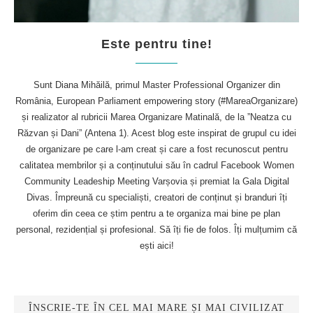
Este pentru tine!
Sunt Diana Mihăilă, primul Master Professional Organizer din
România, European Parliament empowering story (#MareaOrganizare)
și realizator al rubricii Marea Organizare Matinală, de la ”Neatza cu
Răzvan și Dani” (Antena 1). Acest blog este inspirat de grupul cu idei
de organizare pe care l-am creat și care a fost recunoscut pentru
calitatea membrilor și a conținutului său în cadrul Facebook Women
Community Leadeship Meeting Varșovia și premiat la Gala Digital
Divas. Împreună cu specialiști, creatori de conținut și branduri îți
oferim din ceea ce știm pentru a te organiza mai bine pe plan
personal, rezidențial și profesional. Să îți fie de folos. Îți mulțumim că
ești aici!
ÎNSCRIE-TE ÎN CEL MAI MARE ȘI MAI CIVILIZAT