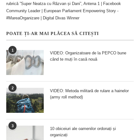
rubrică ”Super Neatza cu Răzvan și Dani”, Antena 1 | Facebook
Community Leader | European Parliament Empowering Story -
#MareaOrganizare | Digital Divas Winner
POATE ȚI-AR MAI PLĂCEA SĂ CITEȘTI
1
VIDEO: Organizatoare de la PEPCO bune
când te muți în casă nouă
2
VIDEO: Metoda militară de rulare a hainelor
(army roll method)
3
10 obiceiuri ale oamenilor ordonați și
organizați