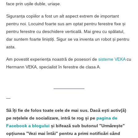
face prin ușile duble, uriașe.
Siguranța copiilor a fost un alt aspect extrem de important
pentru noi. Locuind foarte sus am optat pentru ferestre fixe și
pentru ferestre cu deschidere verticală. Mai greu cu spălatul,
dar suntem foarte liniștiți. Sigur se va inventa un robot și pentru
asta.
Am povestit experiența noastră de posesori de
sisteme VEKA
cu
Hermann VEKA, specialist în ferestre de clasa A.
—
Să îți fie de folos toate cele de mai sus. Dacă ești activ(ă)
pe rețelele de socializare, intră te rog și pe
pagina de
Facebook a blogului
și bifează sub butonul ”Urmărește”
opțiunea ”Vezi mai întâi” pentru a primi notificări când