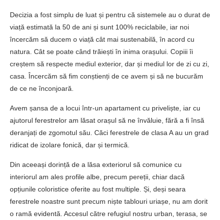
Decizia a fost simplu de luat și pentru că sistemele au o durat de
viață estimată la 50 de ani și sunt 100% reciclabile, iar noi
încercăm să ducem o viață cât mai sustenabilă, în acord cu
natura. Cât se poate când trăiești în inima orașului. Copiii îi
creștem să respecte mediul exterior, dar și mediul lor de zi cu zi,
casa. Încercăm să fim conștienți de ce avem și să ne bucurăm
de ce ne înconjoară.
Avem șansa de a locui într-un apartament cu priveliște, iar cu
ajutorul ferestrelor am lăsat orașul să ne învăluie, fără a fi însă
deranjați de zgomotul său. Căci ferestrele de clasa A au un grad
ridicat de izolare fonică, dar și termică.
Din aceeași dorință de a lăsa exteriorul să comunice cu
interiorul am ales profile albe, precum pereții, chiar dacă
opțiunile coloristice oferite au fost multiple. Și, deși seara
ferestrele noastre sunt precum niște tablouri uriașe, nu am dorit
o ramă evidentă. Accesul către refugiul nostru urban, terasa, se