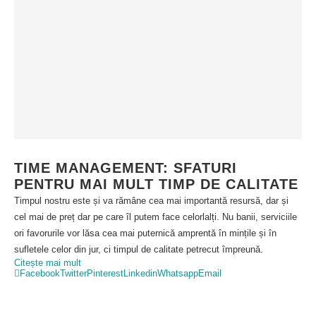
TIME MANAGEMENT: SFATURI
PENTRU MAI MULT TIMP DE CALITATE
Timpul nostru este și va rămâne cea mai importantă resursă, dar și
cel mai de preț dar pe care îl putem face celorlalți. Nu banii, serviciile
ori favorurile vor lăsa cea mai puternică amprentă în mințile și în
sufletele celor din jur, ci timpul de calitate petrecut împreună.
Citește mai mult
Facebook
Twitter
Pinterest
Linkedin
Whatsapp
Email