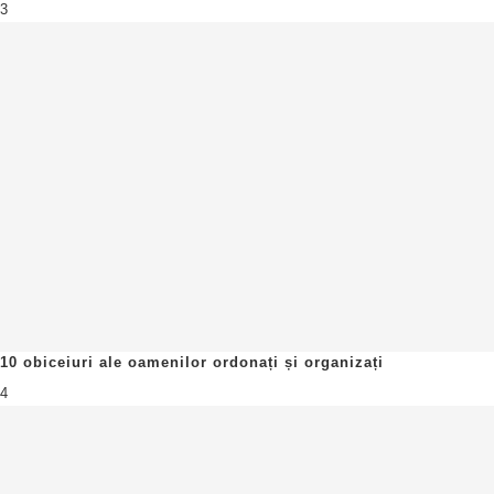
3
10 obiceiuri ale oamenilor ordonați și organizați
4