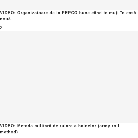
VIDEO: Organizatoare de la PEPCO bune când te muți în casă
nouă
2
VIDEO: Metoda militară de rulare a hainelor (army roll
method)