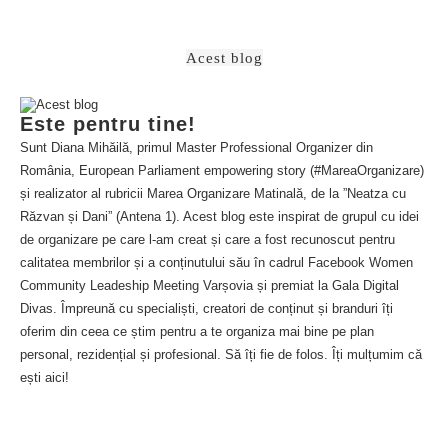
Acest blog
Este pentru tine!
Sunt Diana Mihăilă, primul Master Professional Organizer din
România, European Parliament empowering story (#MareaOrganizare)
și realizator al rubricii Marea Organizare Matinală, de la ”Neatza cu
Răzvan și Dani” (Antena 1). Acest blog este inspirat de grupul cu idei
de organizare pe care l-am creat și care a fost recunoscut pentru
calitatea membrilor și a conținutului său în cadrul Facebook Women
Community Leadeship Meeting Varșovia și premiat la Gala Digital
Divas. Împreună cu specialiști, creatori de conținut și branduri îți
oferim din ceea ce știm pentru a te organiza mai bine pe plan
personal, rezidențial și profesional. Să îți fie de folos. Îți mulțumim că
ești aici!