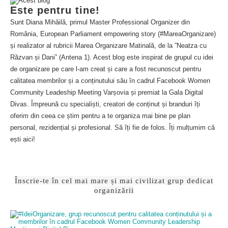
Este pentru tine!
Sunt Diana Mihăilă, primul Master Professional Organizer din
România, European Parliament empowering story (#MareaOrganizare)
și realizator al rubricii Marea Organizare Matinală, de la ”Neatza cu
Răzvan și Dani” (Antena 1). Acest blog este inspirat de grupul cu idei
de organizare pe care l-am creat și care a fost recunoscut pentru
calitatea membrilor și a conținutului său în cadrul Facebook Women
Community Leadeship Meeting Varșovia și premiat la Gala Digital
Divas. Împreună cu specialiști, creatori de conținut și branduri îți
oferim din ceea ce știm pentru a te organiza mai bine pe plan
personal, rezidențial și profesional. Să îți fie de folos. Îți mulțumim că
ești aici!
Înscrie-te în cel mai mare și mai civilizat grup dedicat
organizării