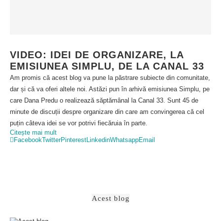
VIDEO: IDEI DE ORGANIZARE, LA
EMISIUNEA SIMPLU, DE LA CANAL 33
Am promis că acest blog va pune la păstrare subiecte din comunitate,
dar și că va oferi altele noi. Astăzi pun în arhivă emisiunea Simplu, pe
care Dana Predu o realizează săptămânal la Canal 33. Sunt 45 de
minute de discuții despre organizare din care am convingerea că cel
puțin câteva idei se vor potrivi fiecăruia în parte.
Citește mai mult
Facebook
Twitter
Pinterest
Linkedin
Whatsapp
Email
Acest blog