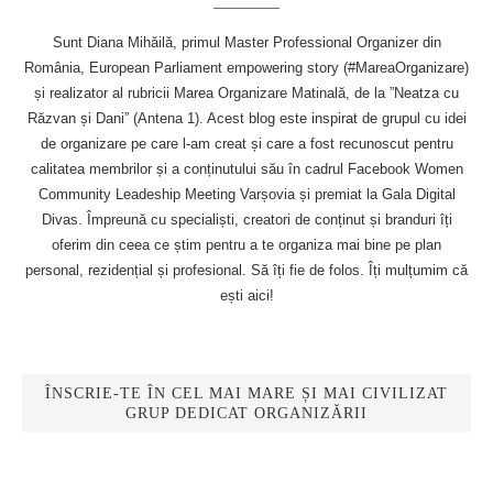
Sunt Diana Mihăilă, primul Master Professional Organizer din
România, European Parliament empowering story (#MareaOrganizare)
și realizator al rubricii Marea Organizare Matinală, de la ”Neatza cu
Răzvan și Dani” (Antena 1). Acest blog este inspirat de grupul cu idei
de organizare pe care l-am creat și care a fost recunoscut pentru
calitatea membrilor și a conținutului său în cadrul Facebook Women
Community Leadeship Meeting Varșovia și premiat la Gala Digital
Divas. Împreună cu specialiști, creatori de conținut și branduri îți
oferim din ceea ce știm pentru a te organiza mai bine pe plan
personal, rezidențial și profesional. Să îți fie de folos. Îți mulțumim că
ești aici!
ÎNSCRIE-TE ÎN CEL MAI MARE ȘI MAI CIVILIZAT
GRUP DEDICAT ORGANIZĂRII