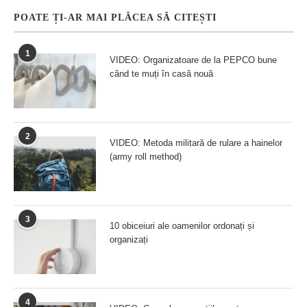
POATE ȚI-AR MAI PLĂCEA SĂ CITEȘTI
1
VIDEO: Organizatoare de la PEPCO bune
când te muți în casă nouă
2
VIDEO: Metoda militară de rulare a hainelor
(army roll method)
3
10 obiceiuri ale oamenilor ordonați și
organizați
4