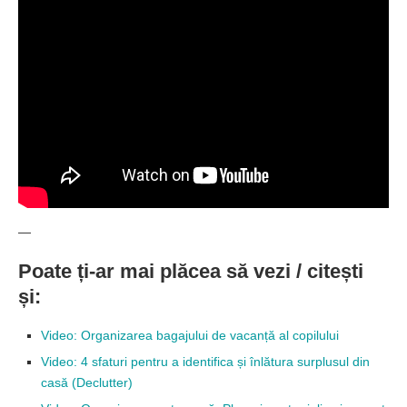
—
Poate ți-ar mai plăcea să vezi / citești
și:
Video: Organizarea bagajului de vacanță al copilului
Video: 4 sfaturi pentru a identifica și înlătura surplusul din
casă (Declutter)