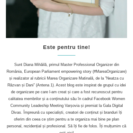
Este pentru tine!
Sunt Diana Mihăilă, primul Master Professional Organizer din
România, European Parliament empowering story (#MareaOrganizare)
și realizator al rubricii Marea Organizare Matinală, de la ”Neatza cu
Răzvan și Dani” (Antena 1). Acest blog este inspirat de grupul cu idei
de organizare pe care l-am creat și care a fost recunoscut pentru
calitatea membrilor și a conținutului său în cadrul Facebook Women
Community Leadeship Meeting Varșovia și premiat la Gala Digital
Divas. Împreună cu specialiști, creatori de conținut și branduri îți
oferim din ceea ce știm pentru a te organiza mai bine pe plan
personal, rezidențial și profesional. Să îți fie de folos. Îți mulțumim că
ești aici!