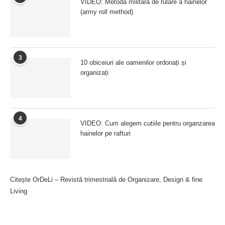
VIDEO: Metoda militară de rulare a hainelor
(army roll method)
3
10 obiceiuri ale oamenilor ordonați și
organizați
4
VIDEO: Cum alegem cutiile pentru organzarea
hainelor pe rafturi
Citește OrDeLi – Revistă trimestrială de Organizare, Design & fine
Living