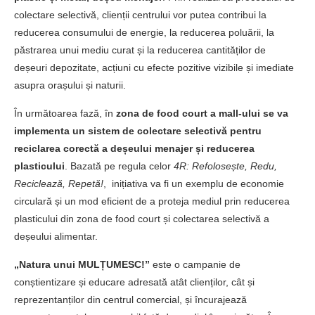
colectare selectivă, clienții centrului vor putea contribui la
reducerea consumului de energie, la reducerea poluării, la
păstrarea unui mediu curat și la reducerea cantităților de
deșeuri depozitate, acțiuni cu efecte pozitive vizibile și imediate
asupra orașului și naturii.
În următoarea fază, în
zona de food court a mall-ului se va
implementa un sistem de colectare selectivă pentru
reciclarea corectă a deșeului menajer și reducerea
plasticului
. Bazată pe regula celor
4R: Refolosește, Redu,
Reciclează, Repetă!
, inițiativa va fi un exemplu de economie
circulară și un mod eficient de a proteja mediul prin reducerea
plasticului din zona de food court și colectarea selectivă a
deșeului alimentar.
„Natura unui MULȚUMESC!”
este o campanie de
conștientizare și educare adresată atât clienților, cât și
reprezentanților din centrul comercial, și încurajează