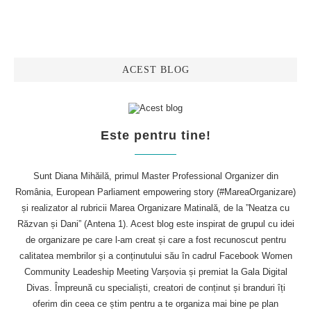
ACEST BLOG
Este pentru tine!
Sunt Diana Mihăilă, primul Master Professional Organizer din
România, European Parliament empowering story (#MareaOrganizare)
și realizator al rubricii Marea Organizare Matinală, de la ”Neatza cu
Răzvan și Dani” (Antena 1). Acest blog este inspirat de grupul cu idei
de organizare pe care l-am creat și care a fost recunoscut pentru
calitatea membrilor și a conținutului său în cadrul Facebook Women
Community Leadeship Meeting Varșovia și premiat la Gala Digital
Divas. Împreună cu specialiști, creatori de conținut și branduri îți
oferim din ceea ce știm pentru a te organiza mai bine pe plan