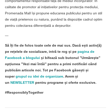
comportamentul responsabil față de mediul înconjurător. În
calitate de promotor al inițiativelor pentru protecția mediului,
Promenada Mall își propune educarea publicului pentru un stil
de viață prietenos cu natura, punând la dispoziție cadrul optim
pentru colectarea diferențiată a deșeurilor.
—
Să îți fie de folos toate cele de mai sus. Dacă ești activ(ă)
pe rețelele de socializare, intră te rog și pe
pagina de
Facebook a blogului
și bifează sub butonul ”Urmărește”
opțiunea ”Vezi mai întâi” pentru a primi notificări când
publicăm articole noi. Tot pe Facebook găsești și
super
grupul cu idei de organizare
. Avem și
un
NEWSLETTER
pentru programe și oferte exclusive.
#ResponsiblyTogether