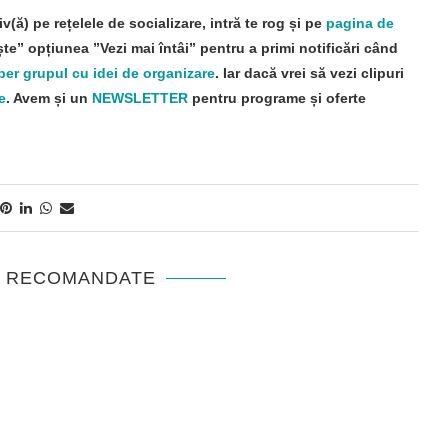
iv(ă) pe rețelele de socializare, intră te rog și pe
pagina de
e” opțiunea ”Vezi mai întâi” pentru a primi notificări când
per grupul cu idei de organizare
. Iar dacă vrei să vezi clipuri
e
. Avem și un
NEWSLETTER
pentru programe și oferte
E RECOMANDATE