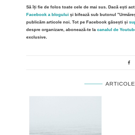
Să îți fie de folos toate cele de mai sus. Dacă ești act
Facebook a blogului
și bifează sub butonul ”Urmăreșt
publicăm articole noi. Tot pe Facebook găsești și
su
despre organizare, abonează-te la
canalul de Youtub
exclusive.
ARTICOL