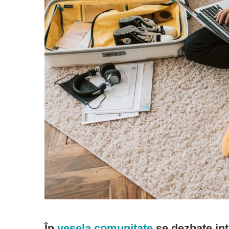
În
vesela comunitate
se dezbate int