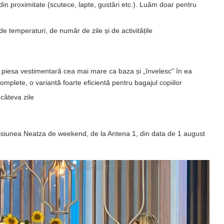
in proximitate (scutece, lapte, gustări etc.). Luăm doar pentru
de temperaturi, de număr de zile și de activitățile
 piesa vestimentară cea mai mare ca baza și „învelesc” în ea
omplete, o variantă foarte eficientă pentru bagajul copiilor
 câteva zile
misiunea Neatza de weekend, de la Antena 1, din data de 1 august