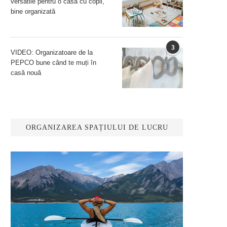
versatile pentru o casă cu copii,
bine organizată
3
VIDEO: Organizatoare de la
PEPCO bune când te muți în
casă nouă
ORGANIZAREA SPAȚIULUI DE LUCRU