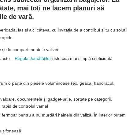
ătate, mai toți ne facem planuri să
ile de vară.
oadă, las și aici câteva, cu invitația de a contribui și tu cu soluții
 rapide.
 și de compartimentele valizei
mpacte –
Regula Jumătăților
este cea mai simplă și eficientă
m o parte din piesele voluminoase (ex. geaca, hanoracul,
valoare, documentele și gadget-urile, sortate pe categorii,
e rapid de controlul vamal
 fermoar pentru a nu murdări hainele din valiză. În interior putem
e șifonează