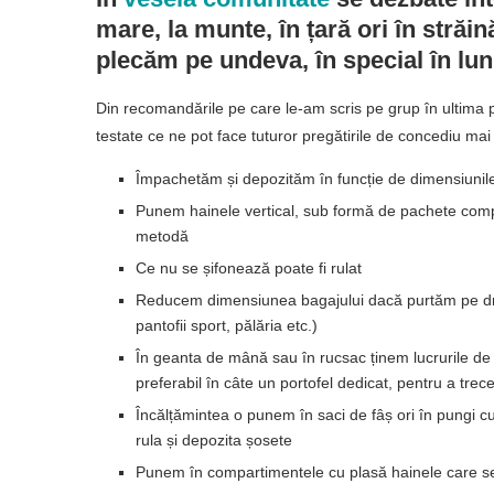
mare, la munte, în țară ori în străin
plecăm pe undeva, în special în lun
Din recomandările pe care le-am scris pe grup în ultima peri
testate ce ne pot face tuturor pregătirile de concediu mai
Împachetăm și depozităm în funcție de dimensiunile
Punem hainele vertical, sub formă de pachete co
metodă
Ce nu se șifonează poate fi rulat
Reducem dimensiunea bagajului dacă purtăm pe dru
pantofii sport, pălăria etc.)
În geanta de mână sau în rucsac ținem lucrurile de 
preferabil în câte un portofel dedicat, pentru a trec
Încălțămintea o punem în saci de fâș ori în pungi cu
rula și depozita șosete
Punem în compartimentele cu plasă hainele care s