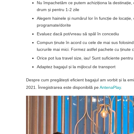
Nu împachetăm ce putem achiziționa la destinație, d
drum și pentru 1-2 zile
Alegem hainele și numărul lor în funcție de locație, 
programate/dorite
Evaluez dacă pot/vreau să spăl în concediu
Compun ținute în acord cu cele de mai sus folosind
lucrurile mai mici. Formez astfel pachete cu ținute c
Orice pot lua travel size, iau! Sunt suficiente pentru
Adaptez bagajul și la mijlocul de transport
Despre cum pregătești eficient bagajul am vorbit și la e
2021. Înregistrarea este disponibilă pe
AntenaPlay
.