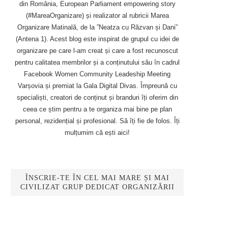
din România, European Parliament empowering story
(#MareaOrganizare) și realizator al rubricii Marea
Organizare Matinală, de la ”Neatza cu Răzvan și Dani”
(Antena 1). Acest blog este inspirat de grupul cu idei de
organizare pe care l-am creat și care a fost recunoscut
pentru calitatea membrilor și a conținutului său în cadrul
Facebook Women Community Leadeship Meeting
Varșovia și premiat la Gala Digital Divas. Împreună cu
specialiști, creatori de conținut și branduri îți oferim din
ceea ce știm pentru a te organiza mai bine pe plan
personal, rezidențial și profesional. Să îți fie de folos. Îți
mulțumim că ești aici!
ÎNSCRIE-TE ÎN CEL MAI MARE ȘI MAI
CIVILIZAT GRUP DEDICAT ORGANIZĂRII