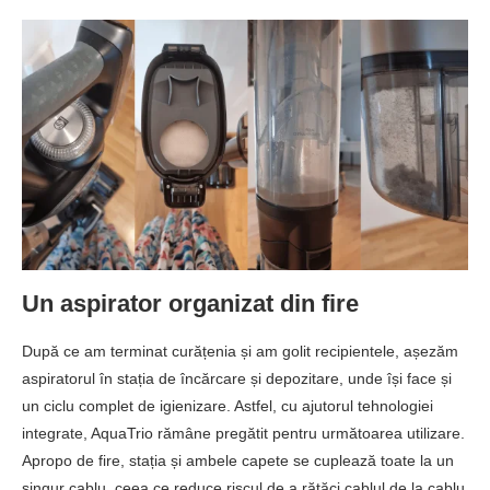
Un aspirator organizat din fire
După ce am terminat curățenia și am golit recipientele, așezăm
aspiratorul în stația de încărcare și depozitare, unde își face și
un ciclu complet de igienizare. Astfel, cu ajutorul tehnologiei
integrate, AquaTrio rămâne pregătit pentru următoarea utilizare.
Apropo de fire, stația și ambele capete se cuplează toate la un
singur cablu, ceea ce reduce riscul de a rătăci cablul de la cablu