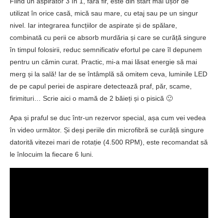
Fiind un aspirator 3 în 1, fără fir, este din start mai ușor de
utilizat în orice casă, mică sau mare, cu etaj sau pe un singur
nivel. Iar integrarea funcțiilor de aspirate și de spălare,
combinată cu perii ce absorb murdăria și care se curăță singure
în timpul folosirii, reduc semnificativ efortul pe care îl depunem
pentru un cămin curat. Practic, mi-a mai lăsat energie să mai
merg și la sală! Iar de se întâmplă să omitem ceva, luminile LED
de pe capul periei de aspirare detectează praf, păr, scame,
firimituri… Scrie aici o mamă de 2 băieți și o pisică 🙂
Apa și praful se duc într-un rezervor special, așa cum vei vedea
în video următor. Și deși periile din microfibră se curăță singure
datorită vitezei mari de rotație (4.500 RPM), este recomandat să
le înlocuim la fiecare 6 luni.