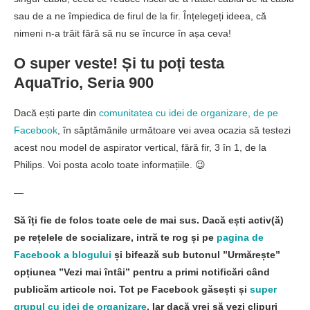
sau de a ne împiedica de firul de la fir. Înțelegeți ideea, că
nimeni n-a trăit fără să nu se încurce în așa ceva!
O super veste! Și tu poți testa
AquaTrio, Seria 900
Dacă ești parte din
comunitatea cu idei de organizare, de pe
Facebook
, în săptămânile următoare vei avea ocazia să testezi
acest nou model de aspirator vertical, fără fir, 3 în 1, de la
Philips. Voi posta acolo toate informațiile. 😉
—
Să îți fie de folos toate cele de mai sus. Dacă ești activ(ă)
pe rețelele de socializare, intră te rog și pe
pagina de
Facebook a blogului
și bifează sub butonul ”Urmărește”
opțiunea ”Vezi mai întâi” pentru a primi notificări când
publicăm articole noi. Tot pe Facebook găsești și
super
grupul cu idei de organizare
. Iar dacă vrei să vezi clipuri