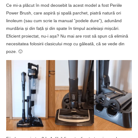
Ce mi-a plăcut în mod deosebit la acest model a fost Periile
Power Brush, care aspiră și spală parchet, piatră natură ori
linoleum (sau cum scrie la manual ”podele dure”), adunând
murdăria și din față și din spate în timpul aceleiași mișcări.
Eficient proiectat, nu-i așa? Nu mai are rost să spun că elimină
necesitatea folosirii clasicului mop cu găleată, că se vede din
poze. 🙂