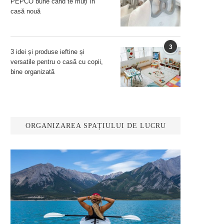
PEPCO bune când te muți în
casă nouă
3
3 idei și produse ieftine și
versatile pentru o casă cu copii,
bine organizată
ORGANIZAREA SPAȚIULUI DE LUCRU