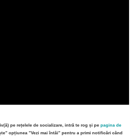
iv(ă) pe rețelele de socializare, intră te rog și pe
pagina de
e” opțiunea ”Vezi mai întâi” pentru a primi notificări când