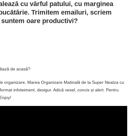
alează cu vârful patului, cu marginea
bucătărie. Trimitem emailuri, scriem
r suntem oare productivi?
udiază de acasă?
ii de organizare, Marea Organizare Matinală de la Super Neatza cu
ormat infoteiment, desigur. Adică vesel, concis și alert. Pentru
 Enjoy!