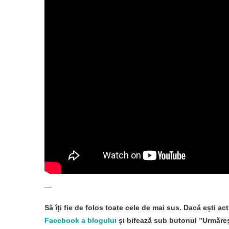
—
Să îți fie de folos toate cele de mai sus. Dacă ești act
Facebook a blogului
și bifează sub butonul ”Urmăreșt