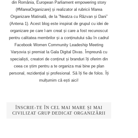
din România, European Parliament empowering story
(#MareaOrganizare) și realizator al rubricii Marea
Organizare Matinală, de la ”Neatza cu Răzvan și Dani”
(Antena 1). Acest blog este inspirat de grupul cu idei de
organizare pe care l-am creat și care a fost recunoscut
pentru calitatea membrilor și a conținutului său în cadrul
Facebook Women Community Leadeship Meeting
Varșovia și premiat la Gala Digital Divas. Împreună cu
specialiști, creatori de conținut și branduri îți oferim din
ceea ce știm pentru a te organiza mai bine pe plan
personal, rezidențial și profesional. Să îți fie de folos. Îți
mulțumim că ești aici!
ÎNSCRIE-TE ÎN CEL MAI MARE ȘI MAI
CIVILIZAT GRUP DEDICAT ORGANIZĂRII