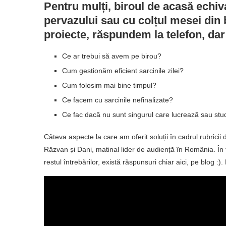
Pentru mulți, biroul de acasă echiv
pervazului sau cu colțul mesei din 
proiecte, răspundem la telefon, da
Ce ar trebui să avem pe birou?
Cum gestionăm eficient sarcinile zilei?
Cum folosim mai bine timpul?
Ce facem cu sarcinile nefinalizate?
Ce fac dacă nu sunt singurul care lucrează sau st
Câteva aspecte la care am oferit soluții în cadrul rubric
Răzvan și Dani, matinal lider de audiență în România. În f
restul întrebărilor, există răspunsuri chiar aici, pe blog :).