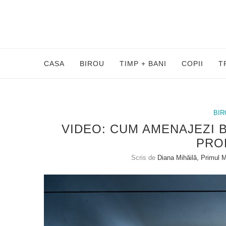
CASA
BIROU
TIMP + BANI
COPII
T
BI
VIDEO: CUM AMENAJEZI B
PRO
Scris de
Diana Mihăilă, Primul 