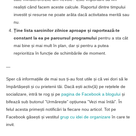
realiști când facem aceste calcule. Raportul dintre timpului
investit și resurse ne poate arăta dacă activitatea merită sau
nu.
Ține lista sarcinilor zilnice aproape și raportează-te
constant la ea pe parcursul programului
pentru a sta cât
mai bine și mai mult în plan, dar și pentru a putea
reprioritiza în funcție de schimbările de moment.
—
Sper că informațiile de mai sus ți-au fost utile și că vei dori să le
împărtășești și cu prietenii tăi. Dacă ești activ(ă) pe rețelele de
socializare, intră te rog și pe
pagina de Facebook a blogului
și
bifează sub butonul ”Urmărește” opțiunea ”Vezi mai întâi”. În
felul acesta primești notificări la fiecare nou articol. Tot pe
Facebook găsești și vestitul
grup cu idei de organizare
în care te
invit.