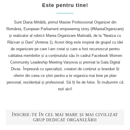
Este pentru tine!
Sunt Diana Mihăilă, primul Master Professional Organizer din
România, European Parliament empowering story (#MareaOrganizare)
și realizator al rubricii Marea Organizare Matinală, de la ”Neatza cu
Răzvan și Dani” (Antena 1). Acest blog este inspirat de grupul cu idei
de organizare pe care l-am creat și care a fost recunoscut pentru
calitatea membrilor și a conținutului său în cadrul Facebook Women
Community Leadeship Meeting Varșovia și premiat la Gala Digital
Divas. Împreună cu specialiști, creatori de conținut și branduri îți
oferim din ceea ce știm pentru a te organiza mai bine pe plan
personal, rezidențial și profesional. Să îți fie de folos. Îți mulțumim că
ești aici!
ÎNSCRIE-TE ÎN CEL MAI MARE ȘI MAI CIVILIZAT
GRUP DEDICAT ORGANIZĂRII