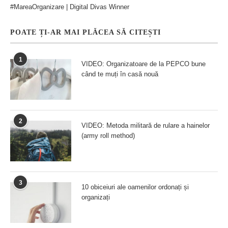
#MareaOrganizare | Digital Divas Winner
POATE ȚI-AR MAI PLĂCEA SĂ CITEȘTI
1
VIDEO: Organizatoare de la PEPCO bune
când te muți în casă nouă
2
VIDEO: Metoda militară de rulare a hainelor
(army roll method)
3
10 obiceiuri ale oamenilor ordonați și
organizați