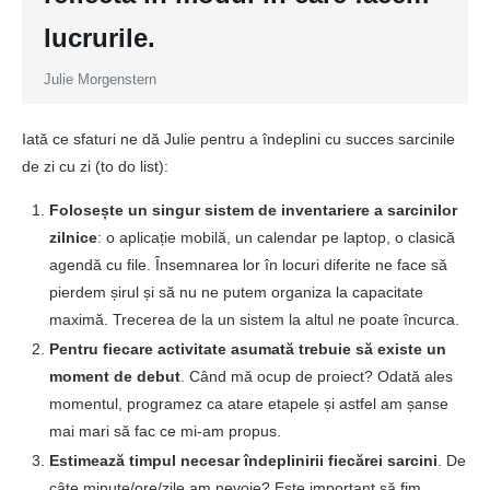
lucrurile.
Julie Morgenstern
Iată ce sfaturi ne dă Julie pentru a îndeplini cu succes sarcinile
de zi cu zi (to do list):
Folosește un singur sistem de inventariere a sarcinilor
zilnice
: o aplicație mobilă, un calendar pe laptop, o clasică
agendă cu file. Însemnarea lor în locuri diferite ne face să
pierdem șirul și să nu ne putem organiza la capacitate
maximă. Trecerea de la un sistem la altul ne poate încurca.
Pentru fiecare activitate asumată trebuie să existe un
moment de debut
. Când mă ocup de proiect? Odată ales
momentul, programez ca atare etapele și astfel am șanse
mai mari să fac ce mi-am propus.
Estimează timpul necesar îndeplinirii fiecărei sarcini
. De
câte minute/ore/zile am nevoie? Este important să fim