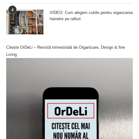
4
VIDEO: Cum alegem cutiile pentru organzarea
hainelor pe rafturi
Citește OrDeLi – Revistă trimestrială de Organizare, Design & fine
Living