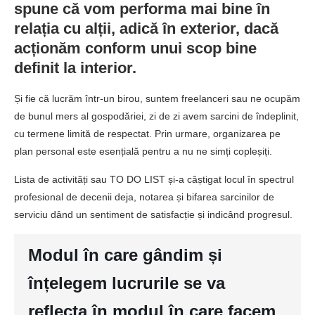
spune că vom performa mai bine în
relația cu alții, adică în exterior, dacă
acționăm conform unui scop bine
definit la interior.
Și fie că lucrăm într-un birou, suntem freelanceri sau ne ocupăm
de bunul mers al gospodăriei, zi de zi avem sarcini de îndeplinit,
cu termene limită de respectat. Prin urmare, organizarea pe
plan personal este esențială pentru a nu ne simți copleșiți.
Lista de activități sau TO DO LIST și-a câștigat locul în spectrul
profesional de decenii deja, notarea și bifarea sarcinilor de
serviciu dând un sentiment de satisfacție și indicând progresul.
Modul în care gândim și
înțelegem lucrurile se va
reflecta în modul în care facem