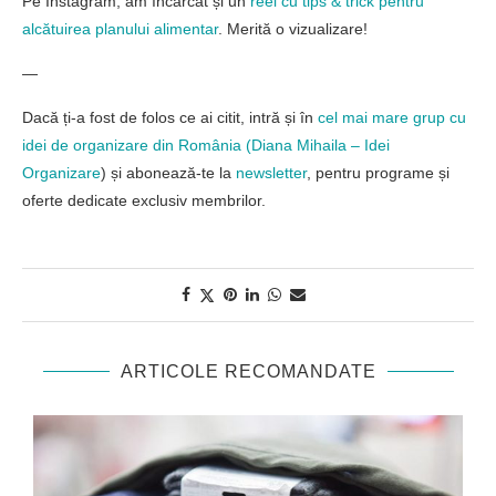
Pe Instagram, am încărcat și un
reel cu tips & trick pentru
alcătuirea planului alimentar
. Merită o vizualizare!
—
Dacă ți-a fost de folos ce ai citit, intră și în
cel mai mare grup cu
idei de organizare din România (
Diana Mihaila – Idei
Organizare
) și abonează-te la
newsletter
, pentru programe și
oferte dedicate exclusiv membrilor.
ARTICOLE RECOMANDATE