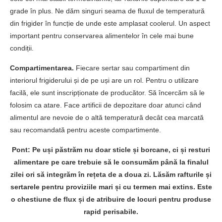
grade în plus. Ne dăm singuri seama de fluxul de temperatură
din frigider în funcție de unde este amplasat coolerul. Un aspect
important pentru conservarea alimentelor în cele mai bune
condiții.
Compartimentarea.
Fiecare sertar sau compartiment din
interiorul frigiderului și de pe uși are un rol. Pentru o utilizare
facilă, ele sunt inscripționate de producător. Să încercăm să le
folosim ca atare. Face artificii de depozitare doar atunci când
alimentul are nevoie de o altă temperatură decât cea marcată
sau recomandată pentru aceste compartimente.
Pont:
Pe uși păstrăm nu doar sticle și borcane, ci și resturi
alimentare pe care trebuie să le consumăm până la finalul
zilei ori să integrăm în rețeta de a doua zi. Lăsăm rafturile și
sertarele pentru proviziile mari și cu termen mai extins. Este
o chestiune de flux și de atribuire de locuri pentru produse
rapid perisabile.