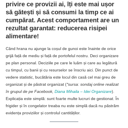
privire ce provizii ai, îți este mai ușor
să gătești și să consumi la timp ce ai
cumpărat. Acest comportament are un
rezultat garantat: reducerea risipei
alimentare!
Când hrana nu ajunge la coșul de gunoi este înainte de orice
grijă față de mediu și față de portofelul nostru. Deci organizare
pe plan personal. Deciziile pe care le luăm și care au legătură
cu timpul, cu banii și cu resurselor se înscriu aici. Din punct de
vedere statistic, bucătăria este locul din casă cel mai greu de
organizat și de păstrat organizat (
*sursa: sondaj online realizat
în grupul de pe Facebook,
Diana Mihaila – Idei Organizare
).
Explicația este simplă: sunt foarte multe lucruri de gestionat. În
frigider și în congelator treaba nu este simplă dacă nu păstrăm
evidența proviziilor și controlul cantităților.