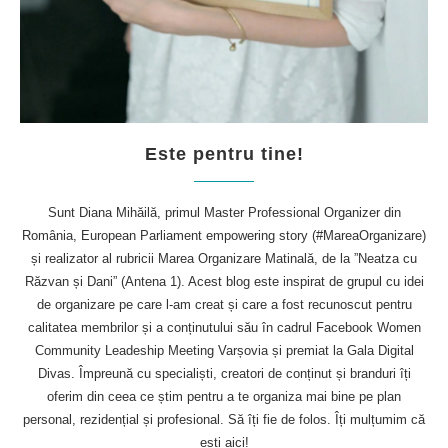
Este pentru tine!
Sunt Diana Mihăilă, primul Master Professional Organizer din
România, European Parliament empowering story (#MareaOrganizare)
și realizator al rubricii Marea Organizare Matinală, de la ”Neatza cu
Răzvan și Dani” (Antena 1). Acest blog este inspirat de grupul cu idei
de organizare pe care l-am creat și care a fost recunoscut pentru
calitatea membrilor și a conținutului său în cadrul Facebook Women
Community Leadeship Meeting Varșovia și premiat la Gala Digital
Divas. Împreună cu specialiști, creatori de conținut și branduri îți
oferim din ceea ce știm pentru a te organiza mai bine pe plan
personal, rezidențial și profesional. Să îți fie de folos. Îți mulțumim că
ești aici!