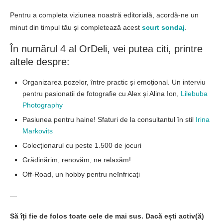
Pentru a completa viziunea noastră editorială, acordă-ne un
minut din timpul tău și completează acest
scurt sondaj
.
În numărul 4 al OrDeli, vei putea citi, printre
altele despre:
Organizarea pozelor, între practic și emoțional. Un interviu
pentru pasionații de fotografie cu Alex și Alina Ion,
Lilebuba
Photography
Pasiunea pentru haine! Sfaturi de la consultantul în stil
Irina
Markovits
Colecționarul cu peste 1.500 de jocuri
Grădinărim, renovăm, ne relaxăm!
Off-Road, un hobby pentru neînfricați
—
Să îți fie de folos toate cele de mai sus. Dacă ești activ(ă)