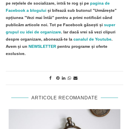
pe rețelele de socializare, intră te rog și pe
pagina de
Facebook a blogului
și bifează sub butonul ”Urmărește”
opțiunea ”Vezi mai întâi” pentru a primi notificări când
publicăm articole noi. Tot pe Facebook găsești și
super
grupul cu idei de organizare
. Iar dacă vrei să vezi clipuri
despre organizare, abonează-te la
canalul de Youtube
.
Avem și un
NEWSLETTER
pentru programe și oferte
exclusive.
ARTICOLE RECOMANDATE