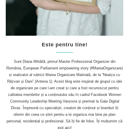
Este pentru tine!
Sunt Diana Mihăilă, primul Master Professional Organizer din
România, European Parliament empowering story (#MareaOrganizare)
și realizator al rubricii Marea Organizare Matinală, de la ”Neatza cu
Răzvan și Dani” (Antena 1). Acest blog este inspirat de grupul cu idei
de organizare pe care l-am creat și care a fost recunoscut pentru
calitatea membrilor și a conținutului său în cadrul Facebook Women
Community Leadeship Meeting Varșovia și premiat la Gala Digital
Divas. Împreună cu specialiști, creatori de conținut și branduri îți
oferim din ceea ce știm pentru a te organiza mai bine pe plan
personal, rezidențial și profesional. Să îți fie de folos. Îți mulțumim că
ești aici!